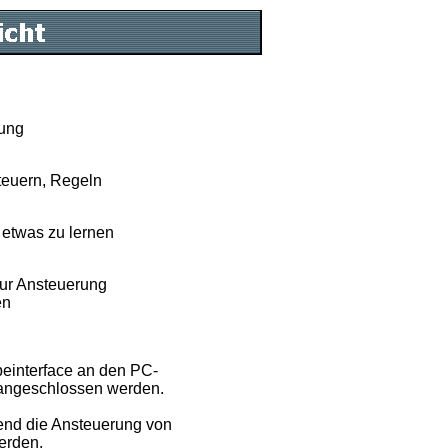
ung
euern, Regeln
etwas zu lernen
r Ansteuerung
en
einterface an den PC-
ngeschlossen werden.
end die Ansteuerung von
erden.